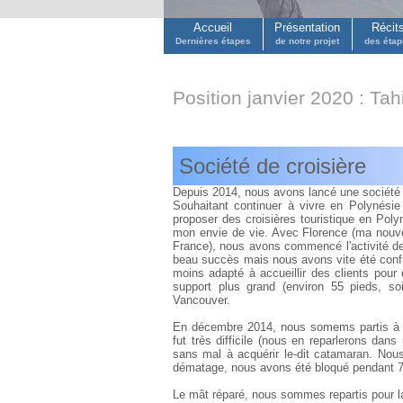
Accueil
Présentation
Récit
Dernières étapes
de notre projet
des éta
Position janvier 2020 : Tahi
Société de croisière
Depuis 2014, nous avons lancé une sociét
Souhaitant continuer à vivre en Polynésie e
proposer des croisières touristique en Poly
mon envie de vie. Avec Florence (ma nouvel
France), nous avons commencé l'activité de
beau succès mais nous avons vite été confro
moins adapté à accueillir des clients pou
support plus grand (environ 55 pieds, s
Vancouver.
En décembre 2014, nous somems partis à Va
fut très difficile (nous en reparlerons dan
sans mal à acquérir le-dit catamaran. Nou
dématage, nous avons été bloqué pendant 7
Le mât réparé, nous sommes repartis pour l