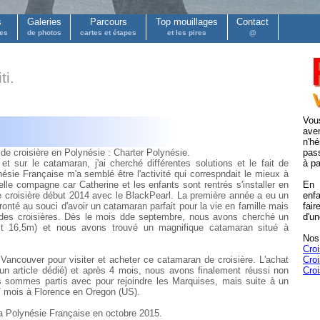
s
Galeries
Parcours
Top mouillages
Contact
pes
de photos
cartes et étapes
et les pires
@
ti.
Vou
ave
n'h
é de
croisière en Polynésie
: Charter Polynésie.
pas
t sur le catamaran, j'ai cherché différentes solutions et le fait de
à pa
nésie Française m'a semblé être l'activité qui correspndait le mieux à
le compagne car Catherine et les enfants sont rentrés s'installer en
En 
 croisière début 2014 avec le BlackPearl. La première année a eu un
enf
nté au souci d'avoir un catamaran parfait pour la vie en famille mais
fair
r des croisières. Dès le mois dde septembre, nous avons cherché un
d'u
oit 16,5m) et nous avons trouvé un magnifique catamaran situé à
Nos 
Croi
ncouver pour visiter et acheter ce catamaran de croisière. L'achat
Cro
s un article dédié) et après 4 mois, nous avons finalement réussi non
Croi
s sommes partis avec pour rejoindre les Marquises, mais suite à un
 mois à Florence en Oregon (US).
a Polynésie Française en octobre 2015.