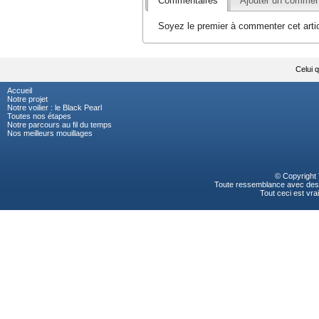
Commentaires
Ajouter un commen
Soyez le premier à commenter cet artic
Celui 
Accueil
Notre projet
Notre voilier : le Black Pearl
Toutes nos étapes
Notre parcours au fil du temps
Nos meilleurs mouillages
© Copyright
Toute ressemblance avec des p
Tout ceci est vrai