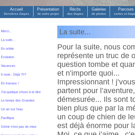
Accueil
Présentation
Récits
Galeries
Parcours
Dernières étapes
de notre projet
des étapes
de photos
cartes et étap
La suite...
Merci...
La suite...
Pour la suite, nous com
En orbite
représente un truc de o
Evolution
question tombe et qua
Vacances
et n'importe quoi...
6 mois : Déjà ?!!?
Impressionnant ! j'vous
En travaux !
partent pour l'aventure
J'ai quelque chose à te dire
démesurée... Ils sont t
Le temps des Grandes
bien plus que par la mét
Un an sur l'eau
un coup de chien de leur
Pacifique
est déjà énorme pour la
Gémir n'est pas de mise
Moi, ce que j'aime , c'