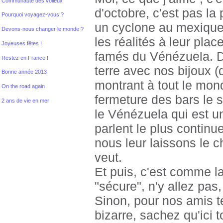
Communauté des voileux
d'octobre, c'est pas la 
Pourquoi voyagez-vous ?
un cyclone au mexique 
Devons-nous changer le monde ?
les réalités à leur plac
Joyeuses fêtes !
famés du Vénézuela. D'a
Restez en France !
terre avec nos bijoux (
Bonne année 2013
montrant à tout le mon
On the road again
fermeture des bars le s
2 ans de vie en mer
le Vénézuela qui est u
parlent le plus continu
nous leur laissons le c
veut.
Et puis, c'est comme la
"sécure", n'y allez pas, c
Sinon, pour nos amis te
bizarre, sachez qu'ici t