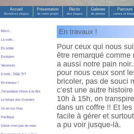
Accueil
Présentation
Récits
Galeries
Parcours
Dernières étapes
de notre projet
des étapes
de photos
cartes et étap
En travaux !
Merci...
La suite...
Pour ceux qui nous su
En orbite
être remarqué comme not
Evolution
a aussi notre pain noir
Vacances
pour nous ceux sont les
6 mois : Déjà ?!!?
bricoler, pas de souci 
En travaux !
c'est une autre histoir
J'ai quelque chose à te dire
10h à 15h, on transpi
Le temps des Grandes
dans un coffre !! Et le
Un an sur l'eau
facile à gérer et surto
Pacifique
a pu voir jusque-là.
Gémir n'est pas de mise