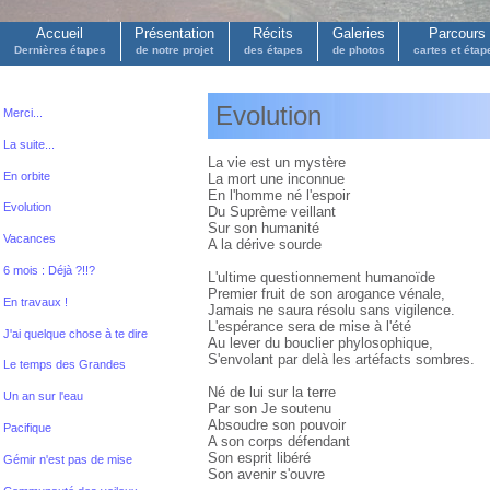
Accueil
Présentation
Récits
Galeries
Parcours
Dernières étapes
de notre projet
des étapes
de photos
cartes et étap
Evolution
Merci...
La suite...
La vie est un mystère
En orbite
La mort une inconnue
En l'homme né l'espoir
Evolution
Du Suprème veillant
Sur son humanité
Vacances
A la dérive sourde
6 mois : Déjà ?!!?
L'ultime questionnement humanoïde
Premier fruit de son arogance vénale,
En travaux !
Jamais ne saura résolu sans vigilence.
L'espérance sera de mise à l'été
J'ai quelque chose à te dire
Au lever du bouclier phylosophique,
S'envolant par delà les artéfacts sombres.
Le temps des Grandes
Né de lui sur la terre
Un an sur l'eau
Par son Je soutenu
Absoudre son pouvoir
Pacifique
A son corps défendant
Son esprit libéré
Gémir n'est pas de mise
Son avenir s'ouvre