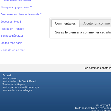
Communauté des voileux
Pourquoi voyagez-vous ?
Devons-nous changer le monde ?
Joyeuses fêtes !
Commentaires
Ajouter un commen
Restez en France !
Soyez le premier à commenter cet artic
Bonne année 2013
On the road again
2 ans de vie en mer
Les hommes construise
Accueil
Notre projet
Notre voilier : le Black Pearl
Toutes nos étapes
Notre parcours au fil du temps
Nos meilleurs mouillages
© Copyright
Toute ressemblance avec des p