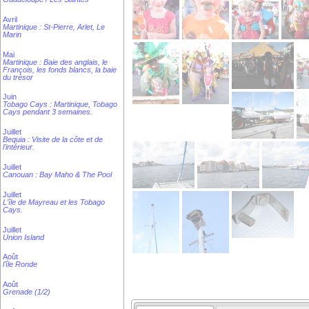
Avril
Martinique : St-Pierre, Arlet, Le
Marin
Mai
Martinique : Baie des anglais, le
François, les fonds blancs, la baie
du trésor
Juin
Tobago Cays : Martinique, Tobago
Cays pendant 3 semaines.
Juillet
Bequia : Visite de la côte et de
l'intérieur.
Juillet
Canouan : Bay Maho & The Pool
Juillet
L'île de Mayreau et les Tobago
Cays.
Juillet
Union Island
Août
l'île Ronde
Août
Grenade (1/2)