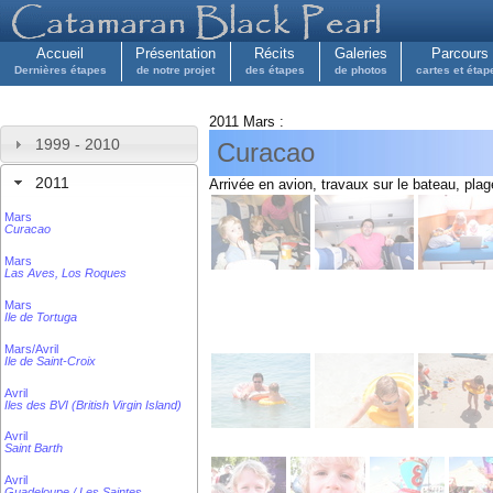
Accueil
Présentation
Récits
Galeries
Parcours
Dernières étapes
de notre projet
des étapes
de photos
cartes et étap
2011 Mars :
1999 - 2010
Curacao
2011
Arrivée en avion, travaux sur le bateau, plag
Mars
Curacao
Mars
Las Aves, Los Roques
Mars
Ile de Tortuga
Mars/Avril
Ile de Saint-Croix
Avril
Iles des BVI (British Virgin Island)
Avril
Saint Barth
Avril
Guadeloupe / Les Saintes