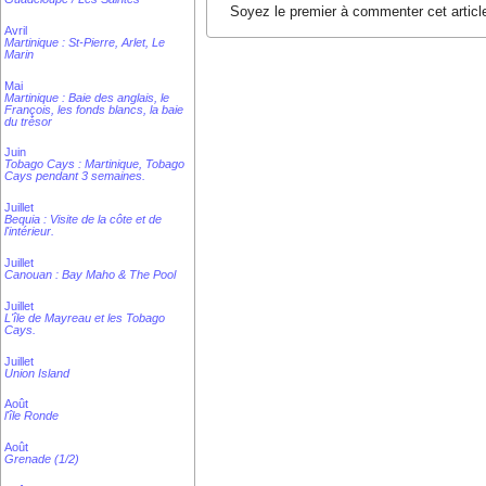
Soyez le premier à commenter cet articl
Avril
Martinique : St-Pierre, Arlet, Le
Marin
Mai
Martinique : Baie des anglais, le
François, les fonds blancs, la baie
du trésor
Juin
Tobago Cays : Martinique, Tobago
Cays pendant 3 semaines.
Juillet
Bequia : Visite de la côte et de
l'intérieur.
Juillet
Canouan : Bay Maho & The Pool
Juillet
L'île de Mayreau et les Tobago
Cays.
Juillet
Union Island
Août
l'île Ronde
Août
Grenade (1/2)