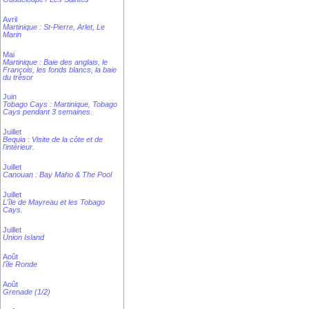
Avril
Martinique : St-Pierre, Arlet, Le
Marin
Mai
Martinique : Baie des anglais, le
François, les fonds blancs, la baie
du trésor
Juin
Tobago Cays : Martinique, Tobago
Cays pendant 3 semaines.
Juillet
Bequia : Visite de la côte et de
l'intérieur.
Juillet
Canouan : Bay Maho & The Pool
Juillet
L'île de Mayreau et les Tobago
Cays.
Juillet
Union Island
Août
l'île Ronde
Août
Grenade (1/2)