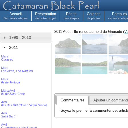
Accueil
Présentation
Récits
Galeries
Parcours
Dernières étapes
de notre projet
des étapes
de photos
cartes et étap
2011 Août : Ile ronde au nord de Grenade (
Vo
1999 - 2010
2011
Mars
Curacao
Mars
Las Aves, Los Roques
Mars
Ile de Tortuga
Mars/Avril
Ile de Saint-Croix
Commentaires
Ajouter un commenta
Avril
Iles des BVI (British Virgin Island)
Soyez le premier à commenter cet articl
Avril
Saint Barth
Avril
Guadeloupe / Les Saintes