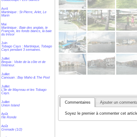
Avril
Martinique : St-Pierre, Arlet, Le
Marin
Mai
Martinique : Baie des anglais, le
François, les fonds blancs, la baie
du trésor
Juin
Tobago Cays : Martinique, Tobago
Cays pendant 3 semaines.
Juillet
Bequia : Visite de la côte et de
l'intérieur.
Juillet
Canouan : Bay Maho & The Pool
Juillet
L'île de Mayreau et les Tobago
Cays.
Juillet
Commentaires
Ajouter un commenta
Union Island
Soyez le premier à commenter cet articl
Août
l'île Ronde
Août
Grenade (1/2)