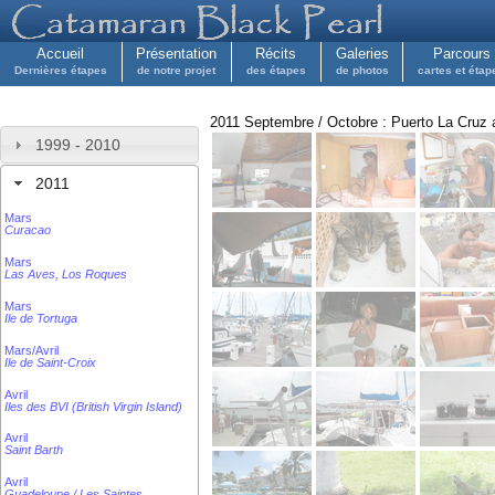
Accueil
Présentation
Récits
Galeries
Parcours
Dernières étapes
de notre projet
des étapes
de photos
cartes et étap
2011 Septembre / Octobre : Puerto La Cruz 
1999 - 2010
2011
Mars
Curacao
Mars
Las Aves, Los Roques
Mars
Ile de Tortuga
Mars/Avril
Ile de Saint-Croix
Avril
Iles des BVI (British Virgin Island)
Avril
Saint Barth
Avril
Guadeloupe / Les Saintes