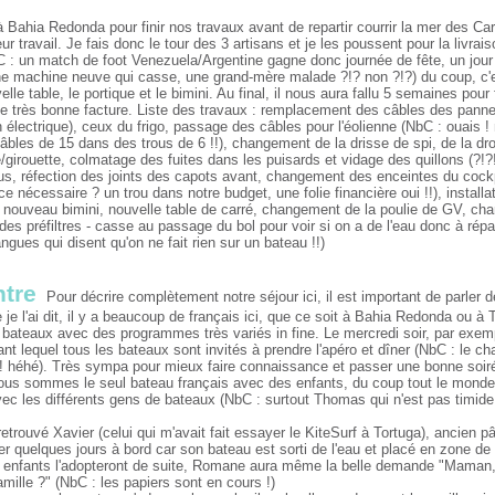
 Bahia Redonda pour finir nos travaux avant de repartir courrir la mer des Car
ur travail. Je fais donc le tour des 3 artisans et je les poussent pour la livrai
 : un match de foot Venezuela/Argentine gagne donc journée de fête, un jour f
 une machine neuve qui casse, une grand-mère malade ?!? non ?!?) du coup, c'e
elle table, le portique et le bimini. Au final, il nous aura fallu 5 semaines pour
 de très bonne facture. Liste des travaux : remplacement des câbles des pan
 électrique), ceux du frigo, passage des câbles pour l'éolienne (NbC : ouais !
câbles de 15 dans des trous de 6 !!), changement de la drisse de spi, de la 
girouette, colmatage des fuites dans les puisards et vidage des quillons (?!?
ous, réfection des joints des capots avant, changement des enceintes du cockp
-ce nécessaire ? un trou dans notre budget, une folie financière oui !!), install
, nouveau bimini, nouvelle table de carré, changement de la poulie de GV, chan
s préfiltres - casse au passage du bol pour voir si on a de l'eau donc à répar
gues qui disent qu'on ne fait rien sur un bateau !!)
tre
Pour décrire complètement notre séjour ici, il est important de parler d
je l'ai dit, il y a beaucoup de français ici, que ce soit à Bahia Redonda ou
bateaux avec des programmes très variés in fine. Le mercredi soir, par exem
t lequel tous les bateaux sont invités à prendre l'apéro et dîner (NbC : le ch
a! héhé). Très sympa pour mieux faire connaissance et passer une bonne soir
 nous sommes le seul bateau français avec des enfants, du coup tout le monde
ec les différents gens de bateaux (NbC : surtout Thomas qui n'est pas timide
trouvé Xavier (celui qui m'avait fait essayer le KiteSurf à Tortuga), ancien pâti
r quelques jours à bord car son bateau est sorti de l'eau et placé en zone de
s enfants l'adopteront de suite, Romane aura même la belle demande "Maman, 
famille ?" (NbC : les papiers sont en cours !)