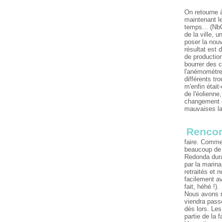
On retourne à
maintenant le
temps... (NbC
de la ville,
poser la nouv
résultat est
de production
bourrer des 
l'anémomètre/
différents tr
m'enfin était
de l'éolienne
changement de
mauvaises lan
Rencon
faire. Comme 
beaucoup de 
Redonda duran
par la marin
retraités et
facilement av
fait, héhé !).
Nous avons re
viendra passe
dès lors. Le
partie de la 