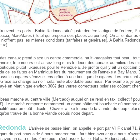
 trouvent les ports : Bahia Redonda situé juste derrière la digue de l'entrée,
ucci, MareMares (Hotel qui propose des places au ponton). On a l'embarras 
 n'offrent pas les mêmes conditions (tarifaires et générales). A Bahia Redond
eux).
 des canaux prend place un centre commercial multi-magasins tout beau, tout
nnexe, le parcours est assez long mais le décor des canaux au milieu des mai
outiques plutôt luxueuses pour le Vénézuela. Je profite qu'il y ait un opticien 
perdu celles faites en Martinique lors du retournement de l'annexe à Bay Maho. J
aussi les cigares vénézueliens grâce à une boutique de cigares. Les prix sont
 Grâce au change au noir, cela reste abordable pour nous. Par exemple, je pa
payé en Martinique environ 300€ (les verres correcteurs polarisés coûtent cher
ès beau marché au centre ville (Mercado) auquel on se rend en taxi collectif 
€). Le marché comporte notamment un grand bâtiment boucherie où nombre 
alité pour un coût ridicule : Chavez a fixé le prix de la viande, du coup celui-c
qu'on trouve de la bonne viande depuis notre départ.
Redonda
L'arrivée se passe bien, on appelle le port par VHF canal 71,
 gars du port nous aide à nous amarrer car il faut bien avouer que nous n'avo
 avec un cata et les 2 moteurs, c'est assez facile. Bahia Redonda était, il y