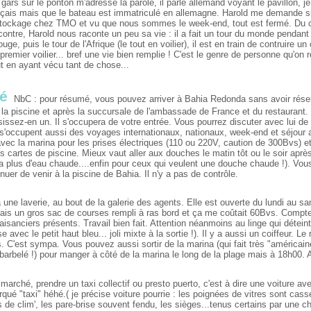
gars sur le ponton m'adresse la parole, il parle allemand voyant le pavillon, j
ais mais que le bateau est immatriculé en allemagne. Harold me demande si 
tockage chez TMO et vu que nous sommes le week-end, tout est fermé. Du c
ontre, Harold nous raconte un peu sa vie : il a fait un tour du monde pendant
uge, puis le tour de l'Afrique (le tout en voilier), il est en train de contruire 
premier voilier... bref une vie bien remplie ! C'est le genre de personne qu'on
ut en ayant vécu tant de chose...
é
NbC : pour résumé, vous pouvez arriver à Bahia Redonda sans avoir réserv
s la piscine et après la succursale de l'ambassade de France et du restaurant
issez-en un. Il s'occupera de votre entrée. Vous pourrez discuter avec lui de
 s'occupent aussi des voyages internationaux, nationaux, week-end et séjour 
avec la marina pour les prises électriques (110 ou 220V, caution de 300Bvs) e
 cartes de piscine. Mieux vaut aller aux douches le matin tôt ou le soir aprè
y a plus d'eau chaude....enfin pour ceux qui veulent une douche chaude !). Vous
uer de venir à la piscine de Bahia. Il n'y a pas de contrôle.
a une laverie, au bout de la galerie des agents. Elle est ouverte du lundi au 
nais un gros sac de courses rempli à ras bord et ça me coûtait 60Bvs. Compter
isanciers présents. Travail bien fait. Attention néanmoins au linge qui déteint,
e avec le petit haut bleu... joli mixte à la sortie !). Il y a aussi un coiffeur.
s. C'est sympa. Vous pouvez aussi sortir de la marina (qui fait très "américain
l barbelé !) pour manger à côté de la marina le long de la plage mais à 18h00.
 marché, prendre un taxi collectif ou presto puerto, c'est à dire une voiture avec
ué "taxi" héhé.( je précise voiture pourrie : les poignées de vitres sont cas
as de clim', les pare-brise souvent fendu, les sièges...tenus certains par une c