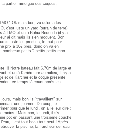
yer la partie immergée des coques,
z TMO." Ok mais bon, vu qu'on a les
O, c'est juste un yard (terrain de terre),
is à TMO et un à Bahia Redonda (il y a
leur ai dit mais ils s'en moquent. Bon,
rnis juste les produits, le tout pour
me prix à 30€ près, donc on va en
C : nombreux petits ? petits petits mon
ste !!! Notre bateau fait 6,70m de large et
 et un à l'arrière car au milieu, il n'y a
age et de Karcher et la coque présente
pendant ce temps-là cours après les
jours, mais bon ils "travaillent" sur
pendant une journée. Du coup, le
r pour que le lundi, on aille leur dire :
 moins ! Mais bon, le lundi, il s'y
dernier pot en passant une troisième couche
 l'eau, il est tout beau tout neuf ! Après
trouver la piscine, la fraîcheur de l'eau