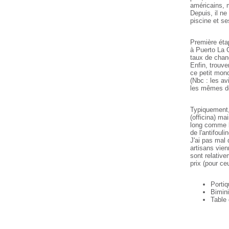
américains, m
Depuis, il ne
piscine et s
Première éta
à Puerto La C
taux de chang
Enfin, trouve
ce petit mond
(Nbc : les a
les mêmes dé
Typiquement, 
(officina) ma
long comme le
de l'antifouli
J'ai pas mal 
artisans vien
sont relativ
prix (pour ce
Porti
Bimini
Table 