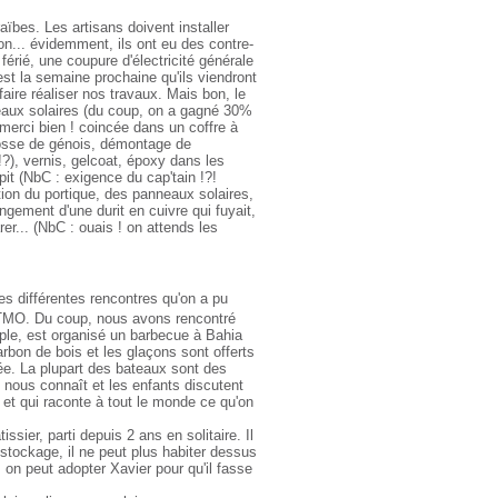
aïbes. Les artisans doivent installer
son... évidemment, ils ont eu des contre-
érié, une coupure d'électricité générale
st la semaine prochaine qu'ils viendront
 faire réaliser nos travaux. Mais bon, le
neaux solaires (du coup, on a gagné 30%
 merci bien ! coincée dans un coffre à
drosse de génois, démontage de
!?), vernis, gelcoat, époxy dans les
it (NbC : exigence du cap'tain !?!
ation du portique, des panneaux solaires,
gement d'une durit en cuivre qui fuyait,
er... (NbC : ouais ! on attends les
es différentes rencontres qu'on a pu
 à TMO. Du coup, nous avons rencontré
ple, est organisé un barbecue à Bahia
arbon de bois et les glaçons sont offerts
ée. La plupart des bateaux sont des
 nous connaît et les enfants discutent
 et qui raconte à tout le monde ce qu'on
ssier, parti depuis 2 ans en solitaire. Il
 stockage, il ne peut plus habiter dessus
on peut adopter Xavier pour qu'il fasse