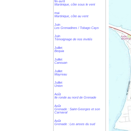
fin-avril
Martinique, côte sous le vent
mai
Martinique, côte au vent
Juin
Les Grenadines / Tobago Cays
Juin
Témoignage de nos invités
Juillet
Bequia
Juillet
Canouan
Juillet
Mayreau
Juillet
Union
Août
Ile ronde au nord de Grenade
Août
Grenade : Saint-Georges et son
Carnaval
Août
Grenade : Les anses du sud