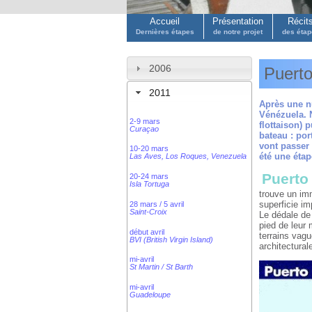
Accueil
Présentation
Récit
Dernières étapes
de notre projet
des éta
2006
Puerto
2011
Après une n
Vénézuela. 
2-9 mars
flottaison)
Curaçao
bateau : por
vont passer
10-20 mars
été une éta
Las Aves, Los Roques, Venezuela
Puerto
20-24 mars
Isla Tortuga
trouve un im
superficie im
28 mars / 5 avril
Saint-Croix
Le dédale de
pied de leur
début avril
terrains vag
BVI (British Virgin Island)
architectural
mi-avril
St Martin / St Barth
mi-avril
Guadeloupe