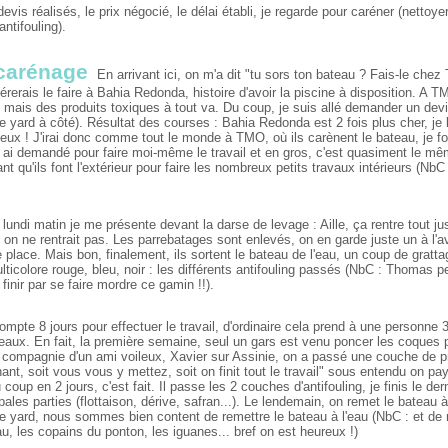
devis réalisés, le prix négocié, le délai établi, je regarde pour caréner (netto
antifouling).
carénage
En arrivant ici, on m'a dit "tu sors ton bateau ? Fais-le che
éférerais le faire à Bahia Redonda, histoire d'avoir la piscine à disposition. A TM
, mais des produits toxiques à tout va. Du coup, je suis allé demander un dev
le yard à côté). Résultat des courses : Bahia Redonda est 2 fois plus cher, je 
 eux ! J'irai donc comme tout le monde à TMO, où ils carènent le bateau, je fou
r ai demandé pour faire moi-même le travail et en gros, c'est quasiment le mê
ant qu'ils font l'extérieur pour faire les nombreux petits travaux intérieurs (Nb
 lundi matin je me présente devant la darse de levage : Aille, ça rentre tout ju
on ne rentrait pas. Les parrebatages sont enlevés, on en garde juste un à l'avant
place. Mais bon, finalement, ils sortent le bateau de l'eau, un coup de gratt
lticolore rouge, bleu, noir : les différents antifouling passés (NbC : Thomas 
 finir par se faire mordre ce gamin !!).
ompte 8 jours pour effectuer le travail, d'ordinaire cela prend à une personne 3 
teaux. En fait, la première semaine, seul un gars est venu poncer les coques 
ompagnie d'un ami voileux, Xavier sur Assinie, on a passé une couche de prime
nt, soit vous vous y mettez, soit on finit tout le travail" sous entendu on paye
 coup en 2 jours, c'est fait. Il passe les 2 couches d'antifouling, je finis le 
ipales parties (flottaison, dérive, safran...). Le lendemain, on remet le bateau à
le yard, nous sommes bien content de remettre le bateau à l'eau (NbC : et de re
u, les copains du ponton, les iguanes... bref on est heureux !)