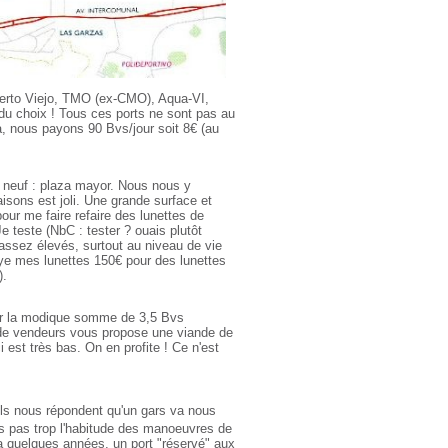
 Puerto Viejo, TMO (ex-CMO), Aqua-VI,
du choix ! Tous ces ports ne sont pas au
a, nous payons 90 Bvs/jour soit 8€ (au
 neuf : plaza mayor. Nous nous y
sons est joli. Une grande surface et
pour me faire refaire des lunettes de
e teste (NbC : tester ? ouais plutôt
 assez élevés, surtout au niveau de vie
ye mes lunettes 150€ pour des lunettes
).
pour la modique somme de 3,5 Bvs
de vendeurs vous propose une viande de
i est très bas. On en profite ! Ce n'est
 ils nous répondent qu'un gars va nous
ns pas trop l'habitude des manoeuvres de
 a quelques années, un port "réservé" aux