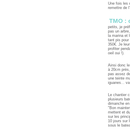
Une fois les 
remettre de l'
TMO : 
petits, je pr
pas un arbre
la marina et 
tant pis pour
350€. Je leu
profiter pend
oeil oui !).
Ainsi donc le
à 20cm près, 
pas assez de 
une teinte mu
iguanes... va
Le chantier c
plusieurs ba
dimanche en c
"Bon maintena
mettent et du
sur les princ
10 jours sur 
sous le batea