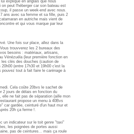
e lui explique en anglais que nous
on peut l'héberger car son bateau est
oup, il passe un week-end avec nous.
 7 ans avec sa femme et sa fille, puis 2
un catamaran en autriche mais vient de
 rencontre et qui vous marque par leur
é. Une fois sur place, allez dans la
. Vous trouvverez les 2 bureaux des
 vos besoins : matériaux, artisans,
au Vénézuéla (leur première fonction en
t les clés des douches (caution de
s 20h00 (entre 17h30 et 19h00 c'est la
 pouvez tout à fait faire le carénage à
samedi. Cela coûte 20bvs le sachet de
 2 jours de délais en fonction du
 elle ne fait pas de séparation (aille mon
 Le restaurant propose un menu à 40Bvs
e" car gardée, ceinturé d'un haut mur et
 Après 20h ça ferme !.
 un indicateur sur le toit genre "taxi"
sées, les poignées de portes aussi
haine, pas de ceintures... mais ça roule