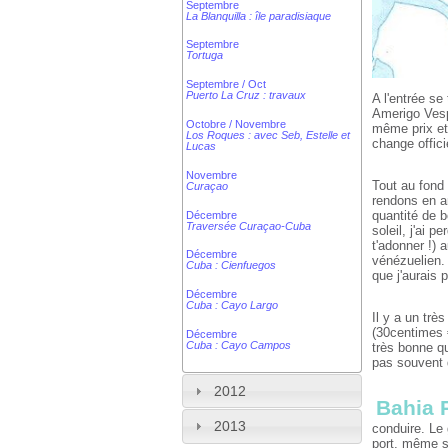
Septembre
La Blanquilla : île paradisiaque
Septembre
Tortuga
Septembre / Oct
Puerto La Cruz : travaux
A l'entrée se
Amerigo Vesp
Octobre / Novembre
même prix et
Los Roques : avec Seb, Estelle et
change offici
Lucas
Novembre
Tout au fond
Curaçao
rendons en a
quantité de b
Décembre
Traversée Curaçao-Cuba
soleil, j'ai 
t'adonner !) 
Décembre
vénézuelien.
Cuba : Cienfuegos
que j'aurais 
Décembre
Cuba : Cayo Largo
Il y a un tr
(30centimes 
Décembre
Cuba : Cayo Campos
très bonne qu
pas souvent 
2012
Bahia 
2013
conduire. Le
port, même si