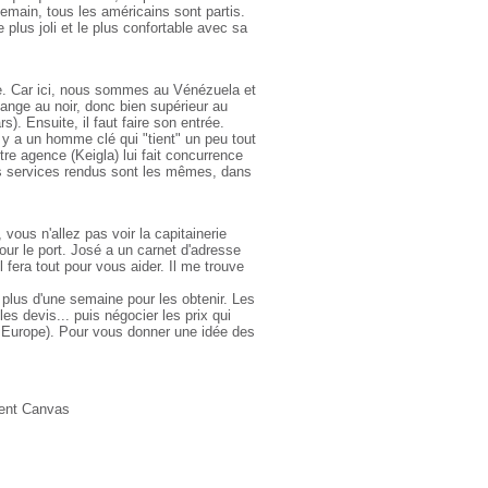
demain, tous les américains sont partis.
 plus joli et le plus confortable avec sa
e. Car ici, nous sommes au Vénézuela et
ange au noir, donc bien supérieur au
s). Ensuite, il faut faire son entrée.
l y a un homme clé qui "tient" un peu tout
tre agence (Keigla) lui fait concurrence
es services rendus sont les mêmes, dans
vous n'allez pas voir la capitainerie
pour le port. José a un carnet d'adresse
 fera tout pour vous aider. Il me trouve
t plus d'une semaine pour les obtenir. Les
les devis... puis négocier les prix qui
 Europe). Pour vous donner une idée des
ient Canvas