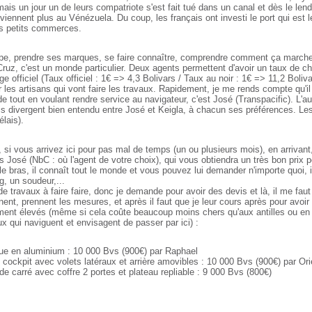
ais un jour un de leurs compatriote s'est fait tué dans un canal et dès le len
 viennent plus au Vénézuela. Du coup, les français ont investi le port qui est le
es petits commerces.
pe, prendre ses marques, se faire connaître, comprendre comment ça march
ruz, c'est un monde particulier. Deux agents permettent d'avoir un taux de ch
e officiel (Taux officiel : 1€ => 4,3 Bolivars / Taux au noir : 1€ => 11,2 Bolivar
r les artisans qui vont faire les travaux. Rapidement, je me rends compte qu'i
e tout en voulant rendre service au navigateur, c'est José (Transpacific). L'au
vis divergent bien entendu entre José et Keigla, à chacun ses préférences. L
lais).
si vous arrivez ici pour pas mal de temps (un ou plusieurs mois), en arrivant, 
is José (NbC : où l'agent de votre choix), qui vous obtiendra un très bon prix 
 bras, il connaît tout le monde et vous pouvez lui demander n'importe quoi, il
ng, un soudeur,...
de travaux à faire faire, donc je demande pour avoir des devis et là, il me fau
nent, prennent les mesures, et après il faut que je leur cours après pour avoir 
ement élevés (même si cela coûte beaucoup moins chers qu'aux antilles ou en
ux qui naviguent et envisagent de passer par ici) :
que en aluminium : 10 000 Bvs (900€) par Raphael
 cockpit avec volets latéraux et arrière amovibles : 10 000 Bvs (900€) par Or
de carré avec coffre 2 portes et plateau repliable : 9 000 Bvs (800€)