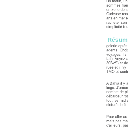
Un matin, un 
sommes franç
en zone de s
Curieuse renc
ans en mer ro
racheter son 
simplicité to
Résum
galerie aprè
agents. Chois
voyages. Ils
fait). Voyez 
30BvS) et des
ruée et il n'
TMO et contin
A Bahia il y 
linge. J'ame
nombre de pla
débardeur ros
tout les midi
cloturé de fi
Pour aller au
mais pas marq
d'ailleurs, p