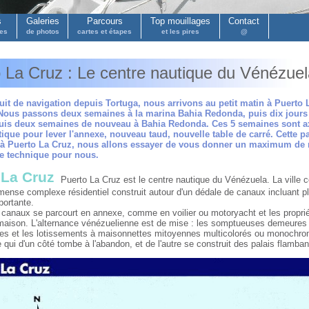
s
Galeries
Parcours
Top mouillages
Contact
pes
de photos
cartes et étapes
et les pires
@
 La Cruz : Le centre nautique du Vénézue
uit de navigation depuis Tortuga, nous arrivons au petit matin à Puerto
Nous passons deux semaines à la marina Bahia Redonda, puis dix jours 
 puis deux semaines de nouveau à Bahia Redonda. Ces 5 semaines sont ax
tique pour lever l'annexe, nouveau taud, nouvelle table de carré. Cette p
 à Puerto La Cruz, nous allons essayer de vous donner un maximum de r
pe technique pour nous.
 La Cruz
Puerto La Cruz est le centre nautique du Vénézuela. La ville c
mense complexe résidentiel construit autour d'un dédale de canaux incluant pl
portante.
 canaux se parcourt en annexe, comme en voilier ou motoryacht et les proprié
 maison. L'alternance vénézuelienne est de mise : les somptueuses demeures a
ues et les lotissements à maisonnettes mitoyennes multicolorés ou monochr
e qui d'un côté tombe à l'abandon, et de l'autre se construit des palais flamban