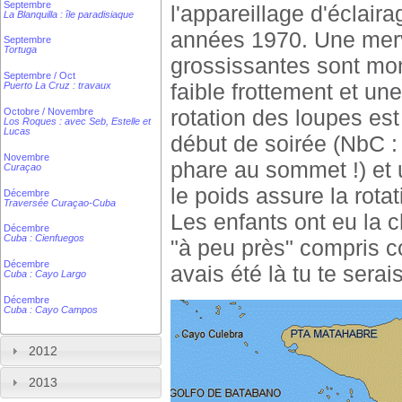
Septembre
l'appareillage d'éclair
La Blanquilla : île paradisiaque
années 1970. Une merv
Septembre
Tortuga
grossissantes sont mon
Septembre / Oct
faible frottement et une
Puerto La Cruz : travaux
rotation des loupes es
Octobre / Novembre
Los Roques : avec Seb, Estelle et
Lucas
début de soirée (NbC :
Novembre
phare au sommet !) et u
Curaçao
le poids assure la rot
Décembre
Traversée Curaçao-Cuba
Les enfants ont eu la c
Décembre
Cuba : Cienfuegos
"à peu près" compris c
Décembre
avais été là tu te serais
Cuba : Cayo Largo
Décembre
Cuba : Cayo Campos
2012
2013