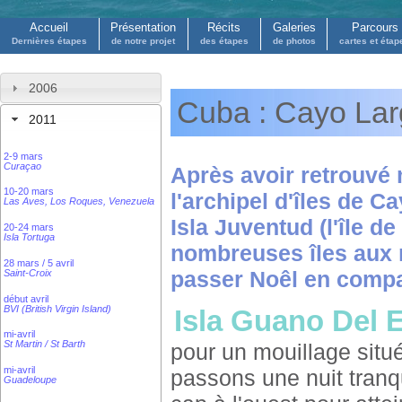
Accueil
Présentation
Récits
Galeries
Parcours
Dernières étapes
de notre projet
des étapes
de photos
cartes et étap
2006
Cuba : Cayo La
2011
2-9 mars
Curaçao
Après avoir retrouvé
10-20 mars
l'archipel d'îles de C
Las Aves, Los Roques, Venezuela
Isla Juventud (l'île d
20-24 mars
Isla Tortuga
nombreuses îles aux 
28 mars / 5 avril
passer Noêl en compa
Saint-Croix
début avril
BVI (British Virgin Island)
Isla Guano Del 
mi-avril
St Martin / St Barth
pour un mouillage situé
mi-avril
passons une nuit tranq
Guadeloupe