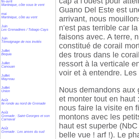
cap à l'ouest pour atte
fin-avril
Martinique, côte sous le vent
Guano Del Este est une
mai
arrivant, nous mouillons
Martinique, côte au vent
n'est pas terrible car 
Juin
Les Grenadines / Tobago Cays
faisons avec. A terre, 
Juin
Témoignage de nos invités
constitué de corail mort
Juillet
des trous dans le corai
Bequia
ressort à la verticale e
Juillet
Canouan
voir et à entendre. Le
Juillet
Mayreau
Nous demandons aux ga
Juillet
Union
et monter tout en haut :
Août
Ile ronde au nord de Grenade
nous faire la visite en 
Août
montons avec les petit
Grenade : Saint-Georges et son
Carnaval
haut est superbe (NbC 
Août
Grenade : Les anses du sud
belle vue ! arf !). Le p