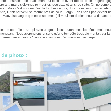
es, installés confortablement sur le passe-avant tribord, on les regarde gogu
cre à la main, s'éloigner, re-mouiller, reculer.... et ainsi de suite. On ne co
ère ! Mais c'est sûr que c'est la tombée du jour, donc ils ne vont pas repartir
nfin, il finit par venir se mettre près de nous... argh !! ah ! non ! pas devant nou
s. Mauvaise langue que nous sommes :) il mouillera derrière nous à distance 
rons de cette île sous spi avec un grain. Nous aurons ensuite pétole mais no
menaçant. Nous apprendrons ensuite qu'une tempête tropicale montait sur la 
nchement en arrivant à Saint-Georges nous n'en menions pas large....
 de photo :