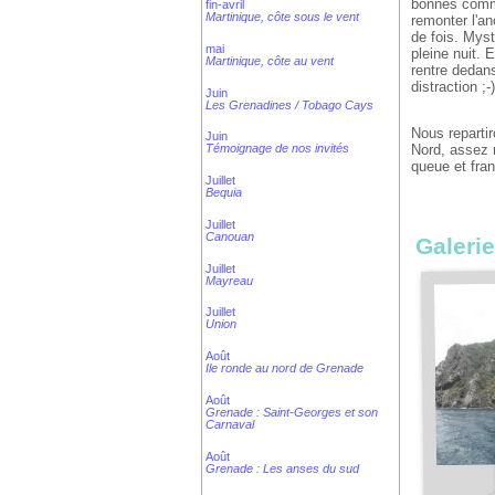
bonnes commèr
fin-avril
Martinique, côte sous le vent
remonter l'an
de fois. Myst
mai
pleine nuit. E
Martinique, côte au vent
rentre dedan
distraction ;-)
Juin
Les Grenadines / Tobago Cays
Nous reparti
Juin
Nord, assez 
Témoignage de nos invités
queue et fra
Juillet
Bequia
Juillet
Canouan
Galerie
Juillet
Mayreau
Juillet
Union
Août
Ile ronde au nord de Grenade
Août
Grenade : Saint-Georges et son
Carnaval
Août
Grenade : Les anses du sud