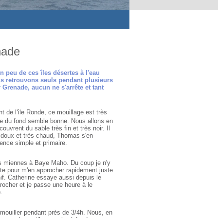
nade
n peu de ces îles désertes à l'eau
us retrouvons seuls pendant plusieurs
Grenade, aucun ne s'arrête et tant
t de l'île Ronde, ce mouillage est très
enue du fond semble bonne. Nous allons en
uvrent du sable très fin et très noir. Il
ès doux et très chaud, Thomas s'en
tence simple et primaire.
des miennes à Baye Maho. Du coup je n'y
nte pour m'en approcher rapidement juste
nif. Catherine essaye aussi depuis le
ocher et je passe une heure à le
.
e mouiller pendant près de 3/4h. Nous, en