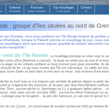
s
Galeries
Parcours
Top mouillages
Contact
pes
de photos
cartes et étapes
et les pires
@
nde : groupe d'îles situées au nord de Gre
ver sur Grenade, nous nous arrêtons sur l'île Ronde histoire de profiter u
e d'habitude, lorsque le Patuelli précise un mouillage de jour, nous no
es mouillages alors que nous voyons quantité de voiliers descendre sur 
otre tranquilité !
 vent de l'île Ronde
Le mouillage principal se situe sous le ven
des vents d'Est (Nord-est à sud-est) : la houle ne rentre pas du tout et la t
 la plage où les enfants profitent un long moment pour jouer ensemble. Ils déco
 d'oxyde de fer, ce qui nous montre que l'île est volcanique. Ce sable est tr
orps avant d'aller se jeter dans la mer pour se rincer. Joie extrème d'une exis
pêcher au fusil mais je n'ai toujours pas racheté de palmes depuis la perte 
quand je m'approche des poissons, je ne peux pas faire d'accélération suffisa
tirer. Donc, aucune pêche ici, dommage car il y a quelques belles pièces... s
meçon, mais sans succès non plus (NbC : j'accroche même l'hameçon sur un r
 à plonger pour le récupérer... au prix des hameçon, je vais pas le laisser là !)
tion de ces 2 jours : un monocoque de location (américain hihi) qui tentera d