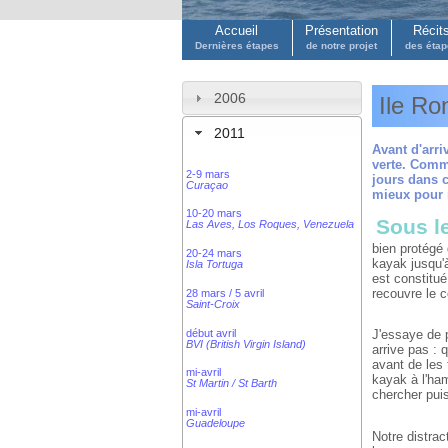
Accueil
Présentation
Récit
Dernières étapes
de notre projet
des éta
2006
Ile Ro
2011
Avant d'arri
verte. Comm
2-9 mars
jours dans c
Curaçao
mieux pour n
10-20 mars
Sous le
Las Aves, Los Roques, Venezuela
bien protégé 
20-24 mars
kayak jusqu'à
Isla Tortuga
est constitué
recouvre le c
28 mars / 5 avril
Saint-Croix
début avril
J'essaye de 
BVI (British Virgin Island)
arrive pas : 
avant de les 
mi-avril
kayak à l'ha
St Martin / St Barth
chercher puis
mi-avril
Guadeloupe
Notre distrac