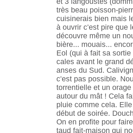
et 3 langoustes (domma
très beau poisson-pier
cuisinerais bien mais 
à ouvrir c'est pire que l
découvre même un nouve
bière... mouais... enco
Eol (qui à fait sa sorti
cales avant le grand dé
anses du Sud. Calivign
c'est pas possible. No
torrentielle et un orag
autour du mât ! Cela f
pluie comme cela. Elle
début de soirée. Douch
On en profite pour faire
taud fait-maison qui no