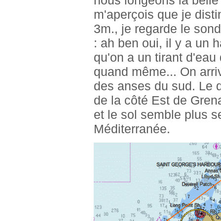
nous longeons la belle
m'aperçois que je distin
3m., je regarde le sonde
: ah ben oui, il y a un 
qu'on a un tirant d'ea
quand même... On arriv
des anses du sud. Le 
de la côté Est de Gren
et le sol semble plus 
Méditerranée.