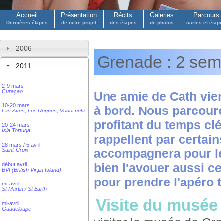
Accueil
Présentation
Récits
Galeries
Parcours
Dernières étapes
de notre projet
des étapes
de photos
cartes et étap
2006
Grenade : 2 sem
2011
2-9 mars
Curaçao
Une amie de Cath vie
10-20 mars
à bord. Nous parcour
Las Aves, Los Roques, Venezuela
profitant du temps cl
20-24 mars
Isla Tortuga
rappellent par certai
28 mars / 5 avril
accompagnera pour le 
Saint-Croix
bien l'avouer aussi c
début avril
BVI (British Virgin Island)
pour prendre l'apéro t
mi-avril
St Martin / St Barth
Visite du musée 
mi-avril
Guadeloupe