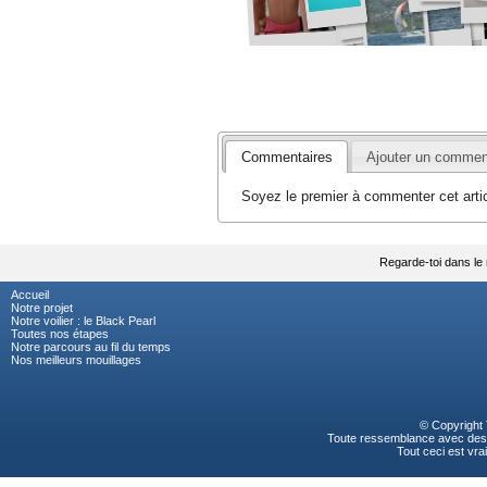
Commentaires
Ajouter un commen
Soyez le premier à commenter cet artic
Regarde-toi dans le 
Accueil
Notre projet
Notre voilier : le Black Pearl
Toutes nos étapes
Notre parcours au fil du temps
Nos meilleurs mouillages
© Copyright
Toute ressemblance avec des p
Tout ceci est vrai