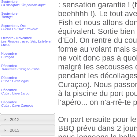
Septembre
: sensation garantie ! (
La Blanquilla : île paradisiaque
beehhhh !). Le tout av
Septembre
Tortuga
Fish et nous allons do
Septembre / Oct
équivalent. Sortie bie
Puerto La Cruz : travaux
d'Eol. On rentre du co
Octobre / Novembre
Los Roques : avec Seb, Estelle et
Lucas
forme au volant mais sa
Novembre
ne voit donc pas à quo
Curaçao
malgré les secousses d
Décembre
Traversée Curaçao-Cuba
pendant les décollages
Décembre
Cuba : Cienfuegos
Curaçao). Nous passons 
Décembre
à la piscine du port po
Cuba : Cayo Largo
l'apéro... on n'a-rrê-te 
Décembre
Cuba : Cayo Campos
On part ensuite pour l
2012
BBQ prévu dans 2 jours 
2013