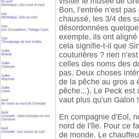
visiter le musée de Gre
fin-avril
Martinique, côte sous le vent
Bon, l'entrée n'est pas
mai
chaussé, les 3/4 des s
Martinique, côte au vent
désordonnées quelques 
Juin
Les Grenadines / Tobago Cays
exemple, ils ont aligné
Juin
Témoignage de nos invités
cela signifie-t-il que S
Juillet
couturières ? rien n'est
Bequia
celles des noms des do
Juillet
Canouan
pas. Deux choses inté
Juillet
Mayreau
de la pêche au gros a 
Juillet
pêche...). Le Peck est
Union
vaut plus qu'un Galon !
Août
Ile ronde au nord de Grenade
Août
En compagnie d'Eol, n
Grenade : Saint-Georges et son
Carnaval
nord de l'île. Pour ce 
Août
Grenade : Les anses du sud
de monde. Le chauffeur