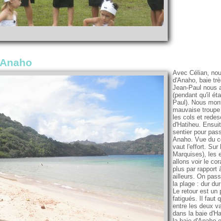
'Anaho
Avec Célian, nou
d'Anaho, baie trè
Jean-Paul nous a
(pendant qu'il é
Paul). Nous mon
mauvaise troupe 
les cols et redes
d'Hatiheu. Ensui
sentier pour pass
Anaho. Vue du col
vaut l'effort. Su
Marquises), les 
allons voir le co
plus par rapport 
ailleurs. On pas
la plage : dur dur 
Le retour est un 
fatigués. Il fau
entre les deux va
dans la baie d'Ha
la baie d'Anaho et