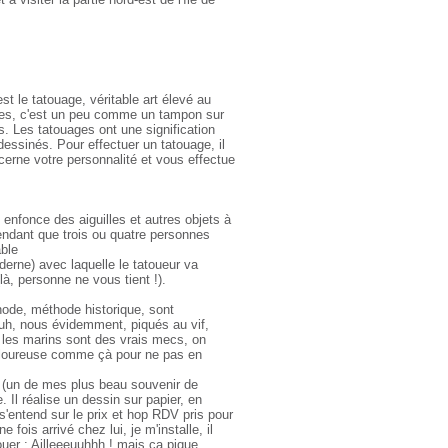
t le tatouage, véritable art élevé au
ises, c'est un peu comme un tampon sur
s. Les tatouages ont une signification
dessinés. Pour effectuer un tatouage, il
i cerne votre personnalité et vous effectue
s enfonce des aiguilles et autres objets à
pendant que trois ou quatre personnes
able
oderne) avec laquelle le tatoueur va
là, personne ne vous tient !).
hode, méthode historique, sont
h, nous évidemment, piqués au vif,
ue les marins sont des vrais mecs, on
ouloureuse comme çà pour ne pas en
 (un de mes plus beau souvenir de
. Il réalise un dessin sur papier, en
s'entend sur le prix et hop RDV pris pour
 fois arrivé chez lui, je m'installe, il
uer : Ailleeeuuhhh ! mais ça pique