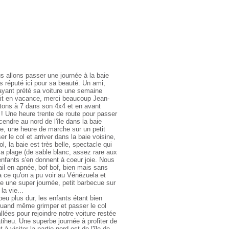
s allons passer une journée à la baie
s réputé ici pour sa beauté. Un ami,
yant prété sa voiture une semaine
tait en vacance, merci beaucoup Jean-
tons à 7 dans son 4x4 et en avant
! Une heure trente de route pour passer
cendre au nord de l'île dans la baie
te, une heure de marche sur un petit
er le col et arriver dans la baie voisine,
, la baie est très belle, spectacle qui
r la plage (de sable blanc, assez rare aux
enfants s'en donnent à coeur joie. Nous
rail en apnée, bof bof, bien mais sans
à ce qu'on a pu voir au Vénézuela et
se une super journée, petit barbecue sur
la vie...
peu plus dur, les enfants étant bien
t quand même grimper et passer le col
llées pour rejoindre notre voiture restée
tiheu. Une superbe journée à profiter de
 à visiter la partie nord-est de l'île de