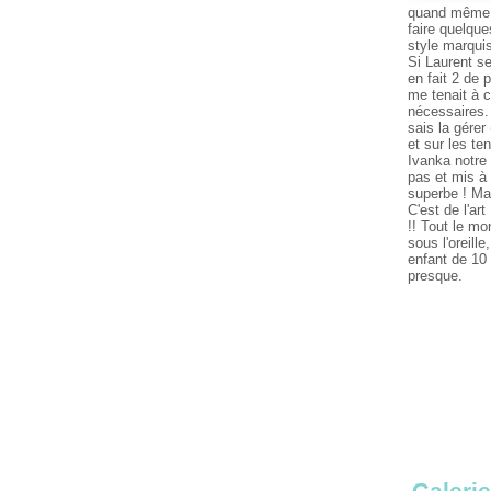
quand même p
faire quelque
style marqui
Si Laurent se
en fait 2 de 
me tenait à c
nécessaires. 
sais la gérer
et sur les te
Ivanka notre 
pas et mis à 
superbe ! Mam
C'est de l'ar
!! Tout le mo
sous l'oreill
enfant de 10
presque.