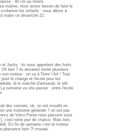
paisse : 40 cm au moins.
se mutine, nous avons besoin de faire le
e scolariser les enfants : nous allons à
it matin ce dimanche 22.
et Jacky : ils nous apportent des fruits
Oh ben ? ils devaient rester plusieurs
on moteur : on va à Terre ! Arf ! Tout
e pour le change et l'école pour les
drale, là le marché d'artisanat, le wifi.
 La semaine va vite passer : entre l'école
r.
it des siennes, ok, on est mouillé on
'est une mutinerie générale ? on est pas
s mecs de Volvo Penta nous passent sous
P), c'est notre jour de chance. Mais bon,
hiti. En fin de semaine c'est le moteur
la plaisance hein ?! mouais.