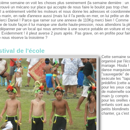
xième semaine on voit les choses plus sereinement (la semaine dernière : un 
trouvé un mécano sur place qui accepte de nous faire le boulot pas trop cher.
Il a entièrement vérifié les moteurs et nous donne les adresses et coordonnée
marin, en rade d'annexe aussi (mais lui il l'a perdu en mer, on lui prête un d
Merci Daniel ! Parce que ramer sur une annexe de 110Kg merci bien ! Comme 
e de toute façon il lui manque une durite haute-pression, nous attendons la plu
dépanner par un local qui nous ammène à une source potable en voiture et nos 
 Evidemment ! il pleut averse 2 jours après. Pas grave, on en profite pour fai
e nous réserve la troisième ?
stival de l'école
Cette semaine ser
organisé par l'éc
mariage. Houla ! 
danse marquisien
"sauvegarde" de 
exécute les "tap
prédéfini (cette
pour les yeux ca
de maternelle son
main (y compris 
pour les oreilles
enfants sont aux 
petits blondinets
chanter, ça c'es