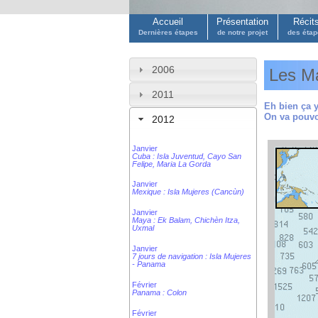
Accueil
Présentation
Récit
Dernières étapes
de notre projet
des éta
2006
Les Ma
2011
Eh bien ça y
On va pouvoi
2012
Janvier
Cuba : Isla Juventud, Cayo San
Felipe, Maria La Gorda
Janvier
Mexique : Isla Mujeres (Cancùn)
Janvier
Maya : Ek Balam, Chichèn Itza,
Uxmal
Janvier
7 jours de navigation : Isla Mujeres
- Panama
Février
Panama : Colon
Février