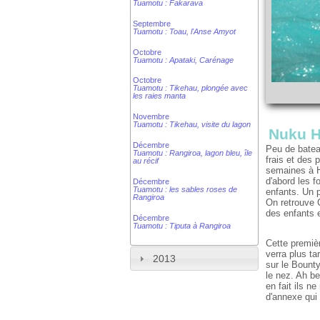
Tuamotu : Fakarava
Septembre
Tuamotu : Toau, l'Anse Amyot
Octobre
Tuamotu : Apataki, Carénage
Octobre
Tuamotu : Tikehau, plongée avec
les raies manta
Novembre
Tuamotu : Tikehau, visite du lagon
Nuku H
Décembre
Peu de bateau
Tuamotu : Rangiroa, lagon bleu, île
frais et des
au récif
semaines à H
d'abord les f
Décembre
Tuamotu : les sables roses de
enfants. Un p
Rangiroa
On retrouve C
des enfants e
Décembre
Tuamotu : Tiputa à Rangiroa
Cette premiè
verra plus ta
2013
sur le Bount
le nez. Ah be
en fait ils n
d'annexe qui 