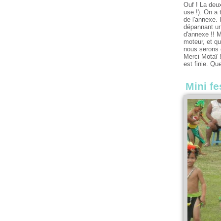
Ouf ! La deu
use !). On a 
de l'annexe. 
dépannant un 
d'annexe !! 
moteur, et qu
nous serons 
Merci Motaï !
est finie. Qu
Mini fe