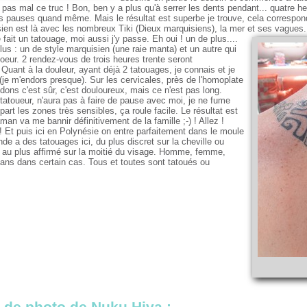
as mal ce truc ! Bon, ben y a plus qu'à serrer les dents pendant... quatre he
s pauses quand même. Mais le résultat est superbe je trouve, cela correspond t
sien est là avec les nombreux Tiki (Dieux marquisiens), la mer et ses vagues.
 fait un tatouage, moi aussi j'y passe. Eh oui ! un de plus....
plus : un de style marquisien (une raie manta) et un autre qui
oeur. 2 rendez-vous de trois heures trente seront
Quant à la douleur, ayant déjà 2 tatouages, je connais et je
 (je m'endors presque). Sur les cervicales, près de l'homoplate
ndons c'est sûr, c'est douloureux, mais ce n'est pas long.
tatoueur, n'aura pas à faire de pause avec moi, je ne fume
part les zones très sensibles, ça roule facile. Le résultat est
an va me bannir définitivement de la famille ;-) ! Allez !
t ! Et puis ici en Polynésie on entre parfaitement dans le moule
nde a des tatouages ici, du plus discret sur la cheville ou
e, au plus affirmé sur la moitié du visage. Homme, femme,
 ans dans certain cas. Tous et toutes sont tatoués ou