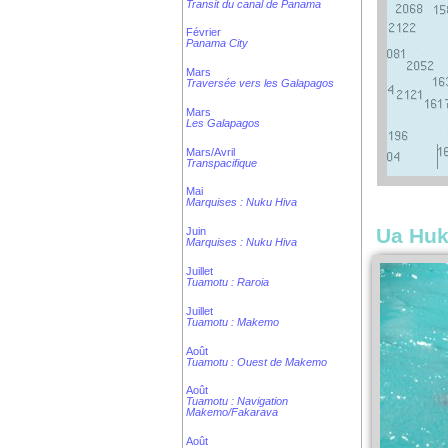
Transit du canal de Panama
Février
Panama City
Mars
Traversée vers les Galapagos
Mars
Les Galapagos
Mars/Avril
Transpacifique
Mai
Marquises : Nuku Hiva
Ua Hu
Juin
Marquises : Nuku Hiva
Juillet
Tuamotu : Raroia
Juillet
Tuamotu : Makemo
Août
Tuamotu : Ouest de Makemo
Août
Tuamotu : Navigation
Makemo/Fakarava
Août