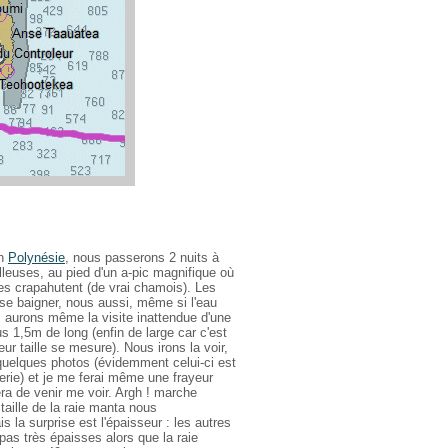
en
Polynésie
, nous passerons 2 nuits à
leuses, au pied d'un a-pic magnifique où
es crapahutent (de vrai chamois). Les
se baigner, nous aussi, même si l'eau
s aurons même la visite inattendue d'une
s 1,5m de long (enfin de large car c'est
leur taille se mesure). Nous irons la voir,
 quelques photos (évidemment celui-ci est
erie) et je me ferai même une frayeur
era de venir me voir. Argh ! marche
 taille de la raie manta nous
 la surprise est l'épaisseur : les autres
 pas très épaisses alors que la raie