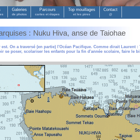
s
Galeries
Parcours
Top mouillages
Contact
pes
de photos
cartes et étapes
et les pires
@
rquises : Nuku Hiva, anse de Taiohae
 est. On a traversé (en partie) l'Océan Pacifique. Comme dirait Laurent : 
r se poser, scolariser les enfants pour la fin d'année scolaire, faire le