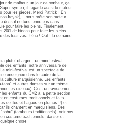
jour de malheur, un jour de bonheur, ça
 Super sympa, il regarde aussi le moteur
s pour les pièces. Merci Patrick ! En
e nos kayak), il nous prête son moteur
le dessal ne fonctionne pas sans
ie pour faire les pleins. Finalement,
200l de bidons pour faire les pleins.
re des lessives. Héhé ! Ouf ! la semaine
a plutôt chargée : un mini-festival
ole des enfants, notre anniversaire de
Le mini-festival est un spectacle de
ne enseignée dans le cadre de la
la culture marquisienne. Les enfants
a-tapa" et autres danses sur un thème
 année les oiseaux). C'est un ravissement
r les enfants du CM2 à la petite section
t en costumes traditionnels et faits
les coiffes et bagues en plumes !!) et
 car ils chantent en marquisiens. Des
"pahu" (tambours traditionnels). Voir nos
 en costume traditionnels, danser et
t quelque chose.