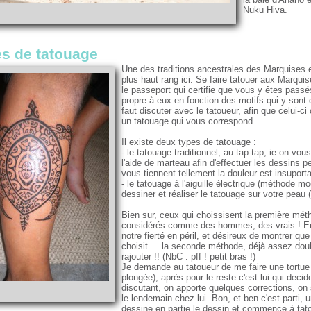
Nuku Hiva.
s de tatouage
Une des traditions ancestrales des Marquises es
plus haut rang ici. Se faire tatouer aux Marqu
le passeport qui certifie que vous y êtes passé
propre à eux en fonction des motifs qui y sont 
faut discuter avec le tatoueur, afin que celui-c
un tatouage qui vous correspond.
Il existe deux types de tatouage :
- le tatouage traditionnel, au tap-tap, ie on vou
l'aide de marteau afin d'effectuer les dessins 
vous tiennent tellement la douleur est insuport
- le tatouage à l'aiguille électrique (méthode m
dessiner et réaliser le tatouage sur votre peau (
Bien sur, ceux qui choissisent la première mét
considérés comme des hommes, des vrais ! Eu
notre fierté en péril, et désireux de montrer q
choisit ... la seconde méthode, déjà assez d
rajouter !! (NbC : pff ! petit bras !)
Je demande au tatoueur de me faire une tortue
plongée), après pour le reste c'est lui qui decide
discutant, on apporte quelques corrections, on 
le lendemain chez lui. Bon, et ben c'est parti, une
dessine en partie le dessin et commence à tato