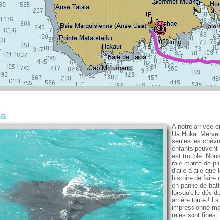
ka
A notre arrivée 
Ua Huka. Merveil
seules les chèvr
enfants peuvent 
est trouble. Nou
raie manta de plu
d'aile à aile que 
histoire de faire
en panne de batt
lorsqu'elle décid
arrière toute ! La
impressionne mais
raies sont fines,