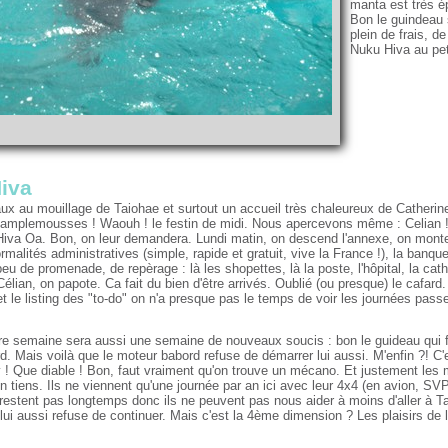
manta est très é
Bon le guindeau 
plein de frais, d
Nuku Hiva au pet
iva
x au mouillage de Taiohae et surtout un accueil très chaleureux de Catherine 
 pamplemousses ! Waouh ! le festin de midi. Nous apercevons même : Celian ! 
iva Oa. Bon, on leur demandera. Lundi matin, on descend l'annexe, on monte s
ormalités administratives (simple, rapide et gratuit, vive la France !), la banqu
eu de promenade, de repèrage : là les shopettes, là la poste, l'hôpital, la cathé
élian, on papote. Ca fait du bien d'être arrivés. Oublié (ou presque) le cafard.
t le listing des "to-do" on n'a presque pas le temps de voir les journées passe
re semaine sera aussi une semaine de nouveaux soucis : bon le guideau qui fa
rd. Mais voilà que le moteur babord refuse de démarrer lui aussi. M'enfin ?! C
y ! Que diable ! Bon, faut vraiment qu'on trouve un mécano. Et justement le
n tiens. Ils ne viennent qu'une journée par an ici avec leur 4x4 (en avion, SV
e restent pas longtemps donc ils ne peuvent pas nous aider à moins d'aller à Ta
lui aussi refuse de continuer. Mais c'est la 4ème dimension ? Les plaisirs de 