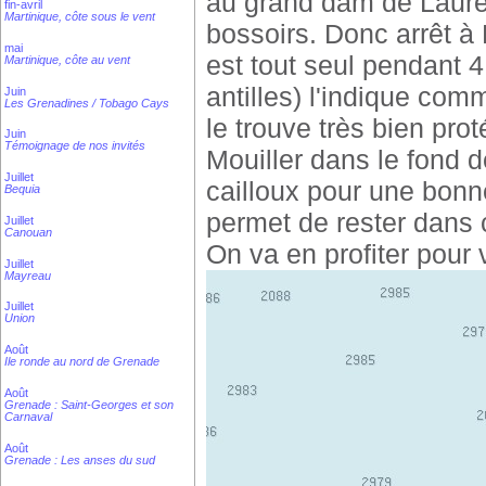
au grand dam de Lauren
fin-avril
Martinique, côte sous le vent
bossoirs. Donc arrêt 
mai
est tout seul pendant 4
Martinique, côte au vent
antilles) l'indique co
Juin
Les Grenadines / Tobago Cays
le trouve très bien pro
Juin
Témoignage de nos invités
Mouiller dans le fond 
Juillet
cailloux pour une bonne
Bequia
permet de rester dans c
Juillet
Canouan
On va en profiter pour v
Juillet
Mayreau
Juillet
Union
Août
Ile ronde au nord de Grenade
Août
Grenade : Saint-Georges et son
Carnaval
Août
Grenade : Les anses du sud