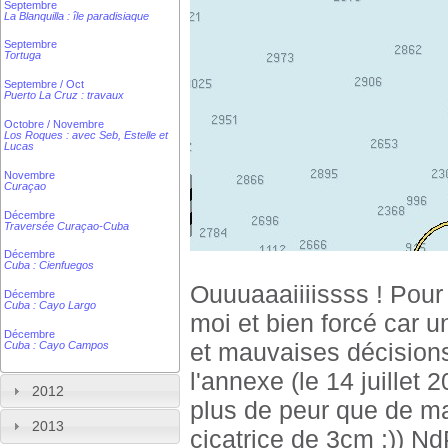
Septembre
La Blanquilla : île paradisiaque
Septembre
Tortuga
Septembre / Oct
Puerto La Cruz : travaux
Octobre / Novembre
Los Roques : avec Seb, Estelle et
Lucas
Novembre
Curaçao
Décembre
Traversée Curaçao-Cuba
Décembre
Cuba : Cienfuegos
Ouuuaaaiiiissss ! Pour l
Décembre
Cuba : Cayo Largo
moi et bien forcé car 
Décembre
et mauvaises décisions 
Cuba : Cayo Campos
l'annexe (le 14 juillet 
2012
plus de peur que de ma
2013
cicatrice de 3cm :)) N