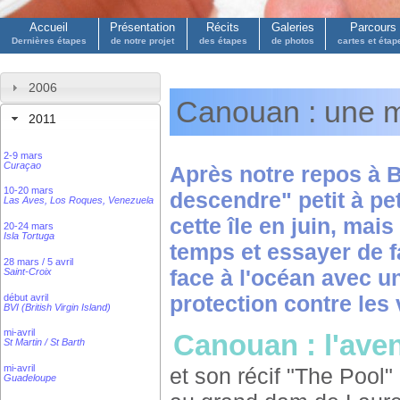
Accueil
Présentation
Récits
Galeries
Parcours
Dernières étapes
de notre projet
des étapes
de photos
cartes et étap
2006
Canouan : une 
2011
2-9 mars
Curaçao
Après notre repos à 
10-20 mars
descendre" petit à pe
Las Aves, Los Roques, Venezuela
cette île en juin, mai
20-24 mars
Isla Tortuga
temps et essayer de f
28 mars / 5 avril
face à l'océan avec u
Saint-Croix
protection contre le
début avril
BVI (British Virgin Island)
mi-avril
Canouan : l'ave
St Martin / St Barth
mi-avril
et son récif "The Pool"
Guadeloupe