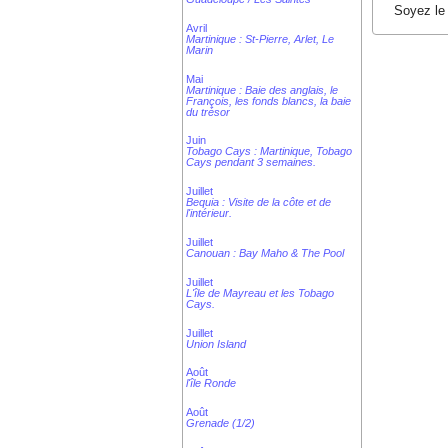
Soyez le 
Avril
Martinique : St-Pierre, Arlet, Le
Marin
Mai
Martinique : Baie des anglais, le
François, les fonds blancs, la baie
du trésor
Juin
Tobago Cays : Martinique, Tobago
Cays pendant 3 semaines.
Juillet
Bequia : Visite de la côte et de
l'intérieur.
Juillet
Canouan : Bay Maho & The Pool
Juillet
L'île de Mayreau et les Tobago
Cays.
Juillet
Union Island
Août
l'île Ronde
Août
Grenade (1/2)