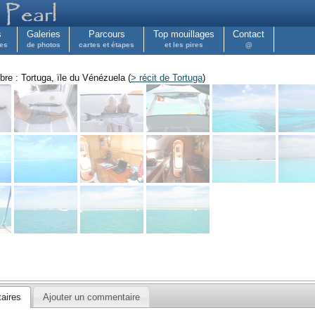
s
Galeries
Parcours
Top mouillages
Contact
pes
de photos
cartes et étapes
et les pires
@
re : Tortuga, ïle du Vénézuela (
> récit de Tortuga
)
aires
Ajouter un commentaire