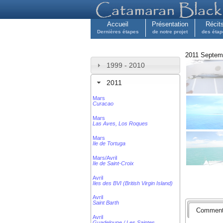
Accueil
Présentation
Récit
Dernières étapes
de notre projet
des éta
2011 Septemb
1999 - 2010
2011
Mars
Curacao
Mars
Las Aves, Los Roques
Mars
Ile de Tortuga
Mars/Avril
Ile de Saint-Croix
Avril
Iles des BVI (British Virgin Island)
Avril
Saint Barth
Comment
Avril
Guadeloupe / Les Saintes